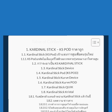
Table of Contents
KARDINAL STICK – KS POD ราคาถูก
Kardinal Stick (KS Pod) เจ้าแห่งการสูบเพื่อคนรุ่นใหม่
KS Pod ยกทัพไอเท็มบุหรี่ไฟฟ้าหลากหลายรุ่นขนมาเอาใจสายสูบ
กว่าจะมาเป็น KS KARDINAL STICK
Kardinal Stick Device
Kardinal Stick Pod (KS POD)
Kardinal Stick Kurve Device
Kardinal Stick Kurve POD
Kardinal Stick QUIK
Kardinal Stick Kristal
รับสมัครตัวแทนจำหน่าย Kardinal Stick แล้ววันนี้
บทความ ข่าวสาร
ปากดำจากการสูบบุหรี่ ทำแบบนี้หายแน่นอน
นิโคตินทดแทนที่จะช่วยคุณในการเลิกบุหรี่
แนะนำน้ำยานิค 0 โดนใจสำหรับเพื่อนๆ