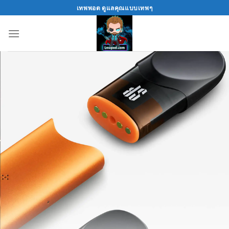
Skip
เทพพอต ดูแลคุณแบบเทพๆ
to
content