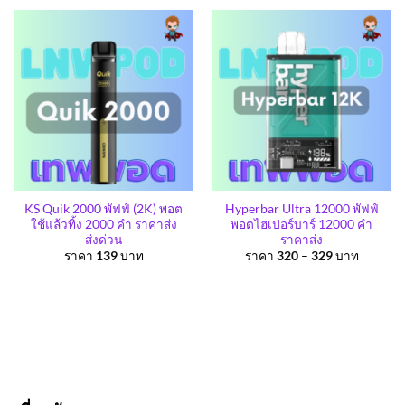
KS Quik 2000 พัฟฟ์ (2K) พอต
Hyperbar Ultra 12000 พัฟฟ์
ใช้แล้วทิ้ง 2000 คำ ราคาส่ง
พอตไฮเปอร์บาร์ 12000 คำ
ส่งด่วน
ราคาส่ง
ราคา
139
บาท
ราคา
320
–
329
บาท