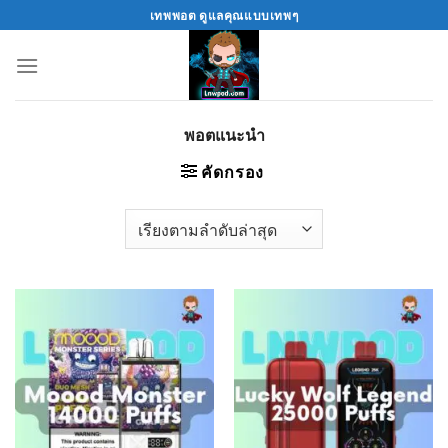
Skip
เทพพอต ดูแลคุณแบบเทพๆ
to
content
พอตแนะนำ
คัดกรอง