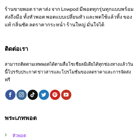
ร้านขายพอต ราคาส่ง จาก Lnwpod มีพอตทุกรุ่นทุกแบบพร้อม
ส่งถึงมือ ทั้งหัวพอต พอตแบบเปลี่ยนหัว และพตใช้แล้วทิ้ง ของ
แท้ กลิ่นชัด ลดราคากระหน่ำ ร้านใหญ่ มั่นใจได้
ติดต่อเรา
สามารถติดตามเทพพอตได้ตามสื่อโซเชียลมีเดียได้ทุกช่องทางแล้ววัน
นี้โปรรับประกาศ ข่าวสารและโปรโมชั่นของลดราคาและการจัดส่ง
ฟรี
พระเภทพอต
หัวพอต