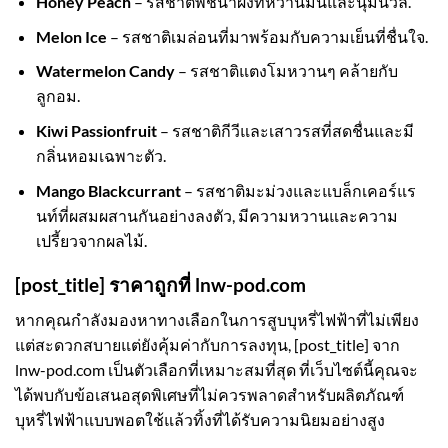
Honey Peach
– รสชาติพีชน้ำผึ้งที่หวานมันและนุ่มนวล.
Melon Ice
– รสชาติเมล่อนที่มาพร้อมกับความเย็นที่ชื่นใจ.
Watermelon Candy
– รสชาติแตงโมหวานๆ คล้ายกับ
ลูกอม.
Kiwi Passionfruit
– รสชาติกีวีและเสาวรสที่สดชื่นและมี
กลิ่นหอมเฉพาะตัว.
Mango Blackcurrant
– รสชาติมะม่วงและแบล็กเคอร์แร
นท์ที่ผสมผสานกันอย่างลงตัว, มีความหวานและความ
เปรี้ยวจากผลไม้.
[post_title] ราคาถูกที่ lnw-pod.com
หากคุณกำลังมองหาทางเลือกในการสูบบุหรี่ไฟฟ้าที่ไม่เพียง
แต่สะดวกสบายแต่ยังคุ้มค่ากับการลงทุน, [post_title] จาก
lnw-pod.com เป็นตัวเลือกที่เหมาะสมที่สุด ที่เว็บไซต์นี้คุณจะ
ได้พบกับข้อเสนอสุดพิเศษที่ไม่ควรพลาดสำหรับผลิตภัณฑ์
บุหรี่ไฟฟ้าแบบพอตใช้แล้วทิ้งที่ได้รับความนิยมอย่างสูง