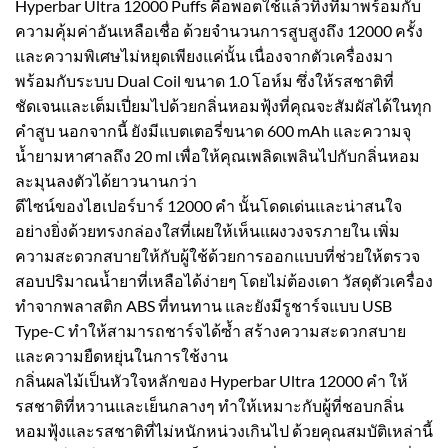
Hyperbar Ultra 12000 Puffs คือพอตใช้แล้วทิ้งที่มาพร้อมกับ
ความคุ้มค่าอันเหลือเชื่อ ด้วยจำนวนการสูบสูงถึง 12000 ครั้ง
และความพิเศษไม่หยุดเพียงแค่นั้น เนื่องจากตัวเครื่องมา
พร้อมกับระบบ Dual Coil ขนาด 1.0 โอห์ม ซึ่งให้รสชาติที่
ชัดเจนและเต็มเปี่ยมไปด้วยกลิ่นหอมฟุ้งที่คุณจะสัมผัสได้ในทุก
คำสูบ นอกจากนี้ ยังมีแบตเตอรี่ขนาด 600 mAh และความจุ
น้ำยามหาศาลถึง 20 ml เพื่อให้คุณเพลิดเพลินไปกับกลิ่นหอม
ละมุนลงตัวได้ยาวนานกว่า
ดีไซน์ของไฮเปอร์บาร์ 12000 คำ นั้นโดดเด่นและน่าสนใจ
อย่างยิ่งด้วยทรงกล่องใสที่เผยให้เห็นแผงวงจรภายใน เพิ่ม
ความสะดวกสบายให้กับผู้ใช้ด้วยการออกแบบที่ช่วยให้ตรวจ
สอบปริมาณน้ำยาที่เหลือได้ง่ายๆ โดยไม่ต้องเดา วัสดุตัวเครื่อง
ทำจากพลาสติก ABS ที่ทนทาน และยังมีรูชาร์จแบบ USB
Type-C ทำให้สามารถชาร์จได้ซ้ำ สร้างความสะดวกสบาย
และความยืดหยุ่นในการใช้งาน
กลิ่นผลไม้เป็นหัวใจหลักของ Hyperbar Ultra 12000 คำ ให้
รสชาติที่หวานและเย็นกลางๆ ทำให้เหมาะกับผู้ที่ชอบกลิ่น
หอมฟุ้งและรสชาติที่ไม่หนักหน่วงเกินไป ด้วยคุณสมบัติเหล่านี้