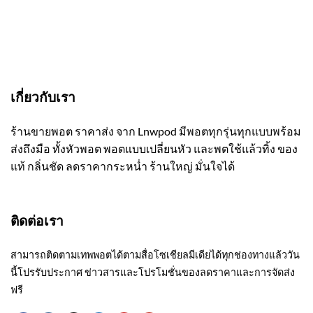
เกี่ยวกับเรา
ร้านขายพอต ราคาส่ง จาก Lnwpod มีพอตทุกรุ่นทุกแบบพร้อม
ส่งถึงมือ ทั้งหัวพอต พอตแบบเปลี่ยนหัว และพตใช้แล้วทิ้ง ของ
แท้ กลิ่นชัด ลดราคากระหน่ำ ร้านใหญ่ มั่นใจได้
ติดต่อเรา
สามารถติดตามเทพพอตได้ตามสื่อโซเชียลมีเดียได้ทุกช่องทางแล้ววัน
นี้โปรรับประกาศ ข่าวสารและโปรโมชั่นของลดราคาและการจัดส่ง
ฟรี