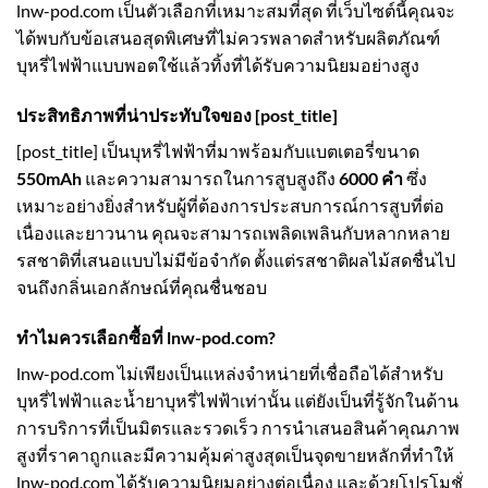
lnw-pod.com เป็นตัวเลือกที่เหมาะสมที่สุด ที่เว็บไซต์นี้คุณจะ
ได้พบกับข้อเสนอสุดพิเศษที่ไม่ควรพลาดสำหรับผลิตภัณฑ์
บุหรี่ไฟฟ้าแบบพอตใช้แล้วทิ้งที่ได้รับความนิยมอย่างสูง
ประสิทธิภาพที่น่าประทับใจของ
[post_title]
[post_title] เป็นบุหรี่ไฟฟ้าที่มาพร้อมกับแบตเตอรี่ขนาด
550mAh
และความสามารถในการสูบสูงถึง
6000 คำ
ซึ่ง
เหมาะอย่างยิ่งสำหรับผู้ที่ต้องการประสบการณ์การสูบที่ต่อ
เนื่องและยาวนาน คุณจะสามารถเพลิดเพลินกับหลากหลาย
รสชาติที่เสนอแบบไม่มีข้อจำกัด ตั้งแต่รสชาติผลไม้สดชื่นไป
จนถึงกลิ่นเอกลักษณ์ที่คุณชื่นชอบ
ทำไมควรเลือกซื้อที่ lnw-pod.com?
lnw-pod.com ไม่เพียงเป็นแหล่งจำหน่ายที่เชื่อถือได้สำหรับ
บุหรี่ไฟฟ้าและน้ำยาบุหรี่ไฟฟ้าเท่านั้น แต่ยังเป็นที่รู้จักในด้าน
การบริการที่เป็นมิตรและรวดเร็ว การนำเสนอสินค้าคุณภาพ
สูงที่ราคาถูกและมีความคุ้มค่าสูงสุดเป็นจุดขายหลักที่ทำให้
lnw-pod.com ได้รับความนิยมอย่างต่อเนื่อง และด้วยโปรโมชั่