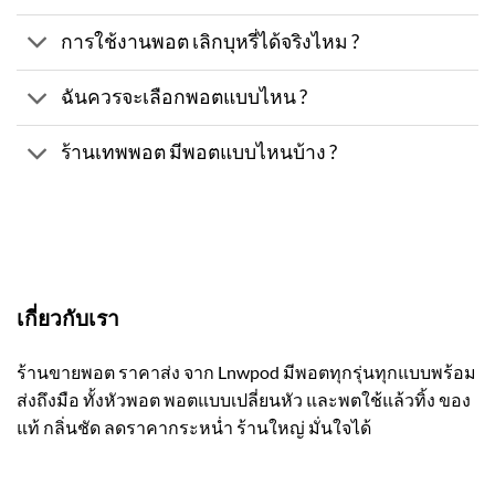
การใช้งานพอต เลิกบุหรี่ได้จริงไหม ?
ฉันควรจะเลือกพอตแบบไหน ?
ร้านเทพพอต มีพอตแบบไหนบ้าง ?
เกี่ยวกับเรา
ร้านขายพอต ราคาส่ง จาก Lnwpod มีพอตทุกรุ่นทุกแบบพร้อม
ส่งถึงมือ ทั้งหัวพอต พอตแบบเปลี่ยนหัว และพตใช้แล้วทิ้ง ของ
แท้ กลิ่นชัด ลดราคากระหน่ำ ร้านใหญ่ มั่นใจได้