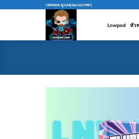
Skip
เทพพอต ดูแลคุณแบบเทพๆ
to
content
Lnwpod
หัว