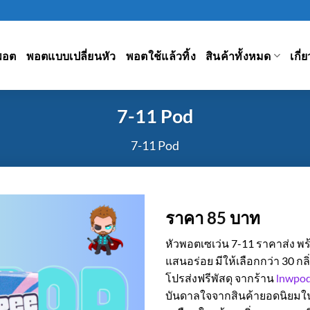
พอต
พอตแบบเปลี่ยนหัว
พอตใช้แล้วทิ้ง
สินค้าทั้งหมด
เกี่
7-11 Pod
7-11 Pod
ราคา
85
บาท
หัวพอตเซเว่น 7-11 ราคาส่ง พ
แสนอร่อย มีให้เลือกกว่า 30 ก
โปรส่งฟรีพัสดุ จากร้าน
lnwpod
บันดาลใจจากสินค้ายอดนิยมใน