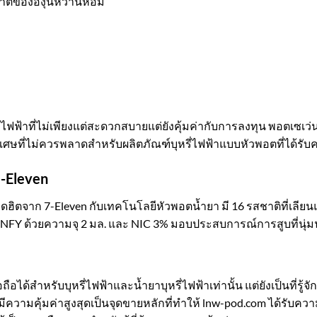
าติขององุ่นหวานหอม
ฟฟ้าที่ไม่เพียงแต่สะดวกสบายแต่ยังคุ้มค่ากับการลงทุน พอตเซเว่
ุดพิเศษที่ไม่ควรพลาดสำหรับผลิตภัณฑ์บุหรี่ไฟฟ้าแบบหัวพอตที่ได้รั
7-Eleven
ฮิตจาก 7-Eleven กับเทคโนโลยีหัวพอตน้ำยา มี 16 รสชาติที่เลียนแ
และ INFY ด้วยความจุ 2 มล. และ NIC 3% มอบประสบการณ์การสูบที่
ถือได้สำหรับบุหรี่ไฟฟ้าและน้ำยาบุหรี่ไฟฟ้าเท่านั้น แต่ยังเป็นที่รู
วามคุ้มค่าสูงสุดเป็นจุดขายหลักที่ทำให้ lnw-pod.com ได้รับความ