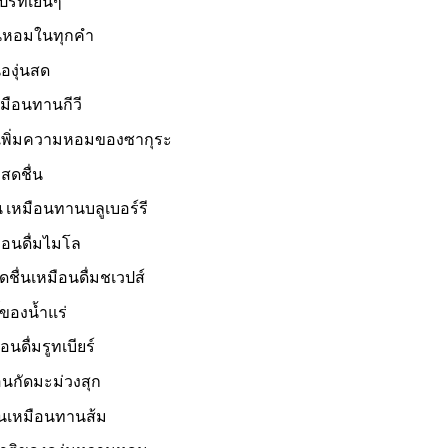
ปร์ทเย็นๆ
นหอมในทุกคำ
องุ่นสด
หมือนทานกีวี
เพิ่มความหอมของซากุระ
สดชื่น
 เหมือนทานบลูเบอร์รี
อนดื่มไมโล
ื่นเหมือนดื่มชเวปส์
์ของน้ำแร่
ดื่มรูทเบียร์
นกัดมะม่วงสุก
่นเหมือนทานส้ม