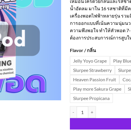
เหมือนใครด้วยกลิ่นและรสชาต
น้ำอัดลม มาใน 16 รสชาติที่มี
เครื่องพอตไฟฟ้าหลายรุ่น รวมถึ
การออกแบบที่เน้นความนุ่มนว
ความพึงพอใจ ทำให้หัวพอต 7-11
ต้องการประสบการณ์การสูบใหม
Flavor / กลิ่น
Jelly Yoyo Grape
Play Blu
Slurpee Strawberry
Slurpe
Heaven Passion Fruit
Coc
Play more Sakura Grape
S
Slurpee Propicana
จำนวน 7-11 Pod ชิ้น