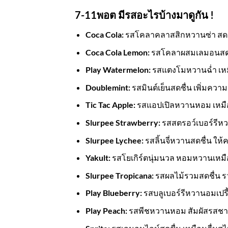
7-11พอต มีรสอะไรบ้างมาดูกัน !
Coca Cola:
รสโคลาคลาสสิกหวานซ่า สดช
Coca Cola Lemon:
รสโคลาผสมเลมอนสดชื่
Play Watermelon:
รสแตงโมหวานฉ่ำ เห
Doublemint:
รสมินต์เย็นสดชื่น เพิ่มความ
Tic Tac Apple:
รสแอปเปิลหวานหอม เหมื
Slurpee Strawberry:
รสสตรอว์เบอร์รีหว
Slurpee Lychee:
รสลิ้นจี่หวานสดชื่น ให้
Yakult:
รสโยเกิร์ตนุ่มนวล หอมหวานเหมือ
Slurpee Tropicana:
รสผลไม้รวมสดชื่น 
Play Blueberry:
รสบลูเบอร์รีหวานอมเปร
Play Peach:
รสพีชหวานหอม สัมผัสรสชา