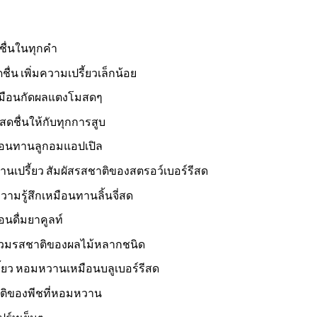
ื่นในทุกคำ
น เพิ่มความเปรี้ยวเล็กน้อย
มือนกัดผลแตงโมสดๆ
สดชื่นให้กับทุกการสูบ
อนทานลูกอมแอปเปิล
านเปรี้ยว สัมผัสรสชาติของสตรอว์เบอร์รีสด
ความรู้สึกเหมือนทานลิ้นจี่สด
นดื่มยาคูลท์
รวมรสชาติของผลไม้หลากชนิด
ี้ยว หอมหวานเหมือนบลูเบอร์รีสด
ติของพีชที่หอมหวาน