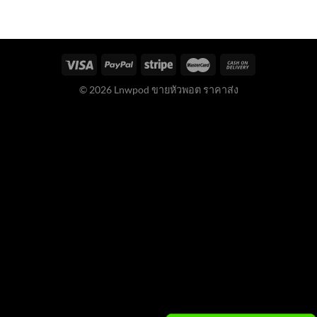
© 2026 Lnwpod ขายหัวพอต ราคาส่ง