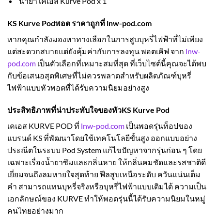
น้ำยา เคเอส Kurve Pod x 1
KS Kurve Pod
พอต ราคาถูกที่ lnw-pod.com
หากคุณกำลังมองหาทางเลือกในการสูบบุหรี่ไฟฟ้าที่ไม่เพียง
แต่สะดวกสบายแต่ยังคุ้มค่ากับการลงทุน พอตเคิฟ จาก
lnw-
pod.com
เป็นตัวเลือกที่เหมาะสมที่สุด ที่เว็บไซต์นี้คุณจะได้พบ
กับข้อเสนอสุดพิเศษที่ไม่ควรพลาดสำหรับผลิตภัณฑ์บุหรี่
ไฟฟ้าแบบหัวพอตที่ได้รับความนิยมอย่างสูง
ประสิทธิภาพที่น่าประทับใจของหัว
KS Kurve Pod
เคเอส KURVE POD ที่
lnw-pod.com
เป็นพอดรุ่นท็อปของ
แบรนด์ KS ที่พัฒนาโดยใช้เทคโนโลยีขั้นสูง ออกแบบอย่าง
ประณีตในระบบ Pod System แก้ไขปัญหาจากรุ่นก่อน ๆ โดย
เฉพาะเรื่องน้ำยาซึมและกลิ่นหาย ให้กลิ่นคมชัดและรสชาติดี
เยี่ยมจนถึงลมหายใจสุดท้าย ฟีลสูบเหนือระดับ ควันแน่นเต็ม
คำ สามารถแทนบุหรี่จริงหรือบุหรี่ไฟฟ้าแบบเดิมได้ ความเป็น
เอกลักษณ์ของ KURVE ทำให้พอดรุ่นนี้ได้รับความนิยมในหมู่
คนไทยอย่างมาก