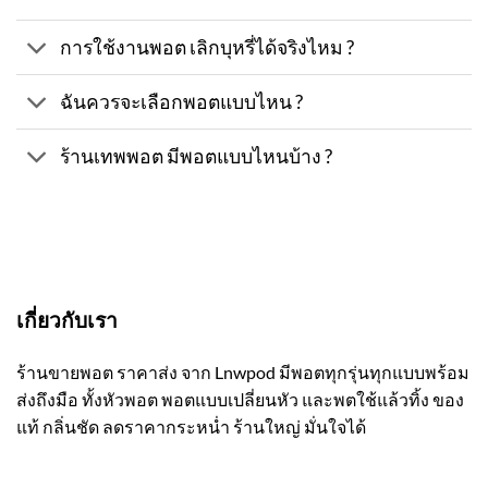
การใช้งานพอต เลิกบุหรี่ได้จริงไหม ?
ฉันควรจะเลือกพอตแบบไหน ?
ร้านเทพพอต มีพอตแบบไหนบ้าง ?
เกี่ยวกับเรา
ร้านขายพอต ราคาส่ง จาก Lnwpod มีพอตทุกรุ่นทุกแบบพร้อม
ส่งถึงมือ ทั้งหัวพอต พอตแบบเปลี่ยนหัว และพตใช้แล้วทิ้ง ของ
แท้ กลิ่นชัด ลดราคากระหน่ำ ร้านใหญ่ มั่นใจได้