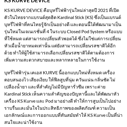
KS KURVE DEVICE
KS KURVE DEVICE คือบุหรี่ไฟฟ้ารุ่นใหม่ล่าสุดปี 2021 ที่เปิด
ตัวในไทยจากแบรนด์สุดฮิต Kardinal Stick (KS) ซึ่งเป็นแบรนด์
บุหรี่ไฟฟ้าที่คนไทยรู้จักเป็นอย่างดี และตอนนี้ได้พัฒนามาเป็น
รุ่นใหม่ในเจเนเรชั่นที่ 4 ในระบบ Closed Pod System หรือแบบ
ที่ใช้หมด แต่สามารถเปลี่ยนหัวพอดได้ ซึ่งไม่ใช่แค่การเปลี่ยน
หัวเมื่อน้ำยาหมดเท่านั้น แต่ยังสามารถเปลี่ยนรสชาติได้อีก
ด้วย ทำให้ผู้ใช้สามารถเลือกเปลี่ยนรสชาติได้ตามต้องการ
เพิ่มความสะดวกสบายและหลากหลายในการใช้งาน
บุหรี่ไฟฟ้ารุ่น เคเอส KURVE นี้ออกแบบใหม่ทั้งหมด เครื่อง
ตอบสนองไว เสียงเงียบ ให้ฟีลสูบที่นุ่ม ควันแน่น กลิ่นชัด ไม่
เปลืองน้ำยา และที่สำคัญไม่มีปัญหารั่วซึม เพราะค่าย
Kardinal Stick เห็นความสำคัญของปัญหานี้และได้พัฒนาหัว
เครื่อง KS Kurve และ Pod มาอย่างดี ทำให้การสูบเป็นไปอย่าง
ราบรื่นและมั่นใจในประสิทธิภาพของผลิตภัณฑ์ ความเป็น
เอกลักษณ์และการออกแบบที่ทันสมัยทำให้ KS Kurve เป็นที่น่า
สนใจและน่าใช้งาน