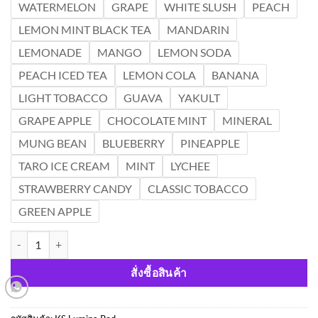
WATERMELON
GRAPE
WHITE SLUSH
PEACH
LEMON MINT BLACK TEA
MANDARIN
LEMONADE
MANGO
LEMON SODA
PEACH ICED TEA
LEMON COLA
BANANA
LIGHT TOBACCO
GUAVA
YAKULT
GRAPE APPLE
CHOCOLATE MINT
MINERAL
MUNG BEAN
BLUEBERRY
PINEAPPLE
TARO ICE CREAM
MINT
LYCHEE
STRAWBERRY CANDY
CLASSIC TOBACCO
GREEN APPLE
จำนวน KS Lumina Pod ชิ้น
สั่งซื้อสินค้า