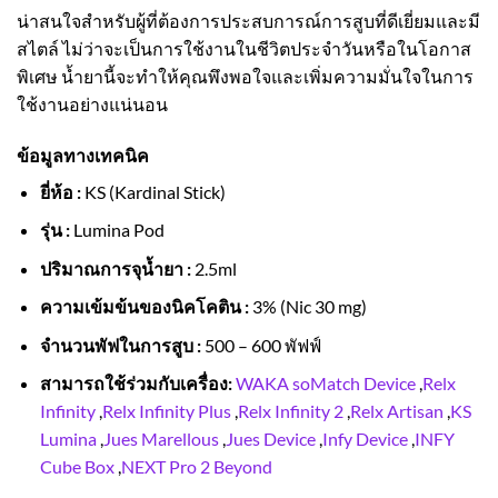
น่าสนใจสำหรับผู้ที่ต้องการประสบการณ์การสูบที่ดีเยี่ยมและมี
สไตล์ ไม่ว่าจะเป็นการใช้งานในชีวิตประจำวันหรือในโอกาส
พิเศษ น้ำยานี้จะทำให้คุณพึงพอใจและเพิ่มความมั่นใจในการ
ใช้งานอย่างแน่นอน
ข้อมูลทางเทคนิค
ยี่ห้อ :
KS (Kardinal Stick)
รุ่น :
Lumina Pod
ปริมาณการจุน้ำยา :
2.5ml
ความเข้มข้นของนิคโคติน :
3% (Nic 30 mg)
จำนวนพัฟในการสูบ :
500 – 600 พัฟฟ์
สามารถใช้ร่วมกับเครื่อง:
WAKA soMatch Device
,
Relx
Infinity
,
Relx Infinity Plus
,
Relx Infinity 2
,
Relx Artisan
,
KS
Lumina
,
Jues Marellous
,
Jues Device
,
Infy Device
,
INFY
Cube Box
,
NEXT Pro 2 Beyond