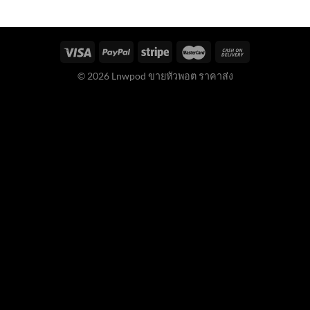
© 2026 Lnwpod ขายหัวพอต ราคาส่ง