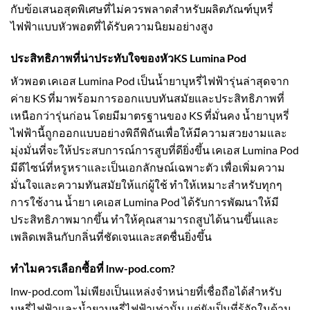
กับข้อเสนอสุดพิเศษที่ไม่ควรพลาดสำหรับผลิตภัณฑ์บุหรี่
ไฟฟ้าแบบหัวพอตที่ได้รับความนิยมอย่างสูง
ประสิทธิภาพที่น่าประทับใจของหัว
KS Lumina Pod
หัวพอต เคเอส Lumina Pod เป็นน้ำยาบุหรี่ไฟฟ้ารุ่นล่าสุดจาก
ค่าย KS ที่มาพร้อมการออกแบบทันสมัยและประสิทธิภาพที่
เหนือกว่ารุ่นก่อน โดยมีมาตรฐานของ KS ที่มั่นคง น้ำยาบุหรี่
ไฟฟ้านี้ถูกออกแบบอย่างพิถีพิถันเพื่อให้มีความสวยงามและ
มุ่งมั่นที่จะให้ประสบการณ์การสูบที่ดียิ่งขึ้น เคเอส Lumina Pod
มีดีไซน์ที่หรูหราและเป็นเอกลักษณ์เฉพาะตัว เพื่อเพิ่มความ
มั่นใจและความทันสมัยให้แก่ผู้ใช้ ทำให้เหมาะสำหรับทุกๆ
การใช้งาน น้ำยา เคเอส Lumina Pod ได้รับการพัฒนาให้มี
ประสิทธิภาพมากขึ้น ทำให้คุณสามารถสูบได้นานขึ้นและ
เพลิดเพลินกับกลิ่นที่ชัดเจนและสดชื่นยิ่งขึ้น
ทำไมควรเลือกซื้อที่ lnw-pod.com?
lnw-pod.com ไม่เพียงเป็นแหล่งจำหน่ายที่เชื่อถือได้สำหรับ
บุหรี่ไฟฟ้าและน้ำยาบุหรี่ไฟฟ้าเท่านั้น แต่ยังเป็นที่รู้จักในด้าน