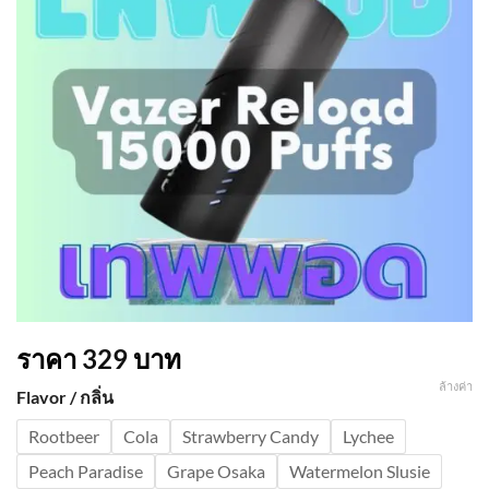
ราคา
329
บาท
ล้างค่า
Flavor / กลิ่น
Rootbeer
Cola
Strawberry Candy
Lychee
Peach Paradise
Grape Osaka
Watermelon Slusie