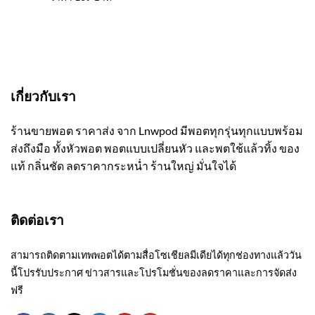
เกี่ยวกับเรา
ร้านขายพอต ราคาส่ง จาก Lnwpod มีพอตทุกรุ่นทุกแบบพร้อม
ส่งถึงมือ ทั้งหัวพอต พอตแบบเปลี่ยนหัว และพตใช้แล้วทิ้ง ของ
แท้ กลิ่นชัด ลดราคากระหน่ำ ร้านใหญ่ มั่นใจได้
ติดต่อเรา
สามารถติดตามเทพพอตได้ตามสื่อโซเชียลมีเดียได้ทุกช่องทางแล้ววัน
นี้โปรรับประกาศ ข่าวสารและโปรโมชั่นของลดราคาและการจัดส่ง
ฟรี