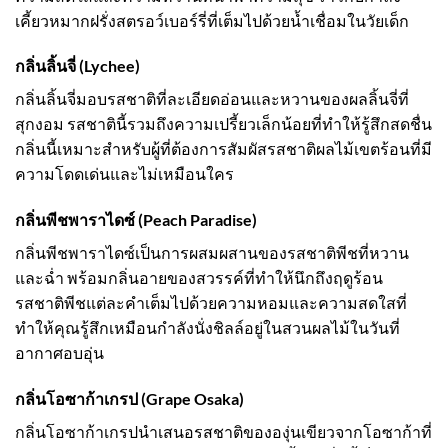
เคี้ยวหมากฝรั่งสตรอว์เบอร์รี่ที่เต็มไปด้วยน้ำเชื่อมในวัยเด็ก
กลิ่นลิ้นจี่ (Lychee)
กลิ่นลิ้นจี่มอบรสชาติที่ละเอียดอ่อนและหวานของผลลิ้นจี่ที่
สุกงอม รสชาตินี้รวมถึงความเปรี้ยวเล็กน้อยที่ทำให้รู้สึกสดชื่น
กลิ่นนี้เหมาะสำหรับผู้ที่ต้องการสัมผัสรสชาติผลไม้เขตร้อนที่มี
ความโดดเด่นและไม่เหมือนใคร
กลิ่นพีชพาราไดซ์ (Peach Paradise)
กลิ่นพีชพาราไดซ์เป็นการผสมผสานของรสชาติพีชที่หวาน
และฉ่ำ พร้อมกลิ่นอายของสวรรค์ที่ทำให้นึกถึงฤดูร้อน
รสชาติพีชแต่ละคำเต็มไปด้วยความหอมและความสดใสที่
ทำให้คุณรู้สึกเหมือนกำลังนั่งชิลล์อยู่ในสวนผลไม้ในวันที่
อากาศอบอุ่น
กลิ่นโอซาก้าเกรป (Grape Osaka)
กลิ่นโอซาก้าเกรปนำเสนอรสชาติขององุ่นเขียวจากโอซาก้าที่