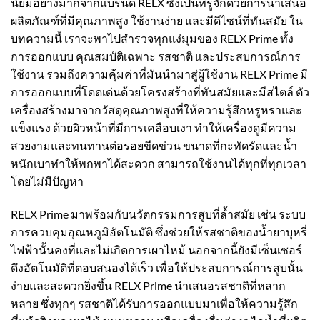
นิยมอย่างมากจากแบรนด์ RELX ซึ่งเป็นที่รู้จักด้วยการนำเสนอ
ผลิตภัณฑ์ที่มีคุณภาพสูง ใช้งานง่าย และมีดีไซน์ที่ทันสมัย ใน
บทความนี้ เราจะพาไปสำรวจทุกแง่มุมของ RELX Prime ทั้ง
การออกแบบ คุณสมบัติเฉพาะ รสชาติ และประสบการณ์การ
ใช้งาน รวมถึงความคุ้มค่าที่มันนำมาสู่ผู้ใช้งาน RELX Prime มี
การออกแบบที่โดดเด่นด้วยโครงสร้างที่ทันสมัยและมีสไตล์ ตัว
เครื่องสร้างมาจากวัสดุคุณภาพสูงที่ให้ความรู้สึกหรูหราและ
แข็งแรง ด้วยผิวหน้าที่มีการเคลือบเงา ทำให้เครื่องดูมีความ
สวยงามและทนทานต่อรอยขีดข่วน ขนาดที่กะทัดรัดและน้ำ
หนักเบาทำให้พกพาได้สะดวก สามารถใช้งานได้ทุกที่ทุกเวลา
โดยไม่มีปัญหา
RELX Prime มาพร้อมกับนวัตกรรมการสูบที่ล้ำสมัย เช่น ระบบ
การควบคุมอุณหภูมิอัตโนมัติ ซึ่งช่วยให้รสชาติของน้ำยาบุหรี่
ไฟฟ้านั้นคงที่และไม่เกิดการเผาไหม้ นอกจากนี้ยังมีเซ็นเซอร์
ดึงอัตโนมัติที่ตอบสนองได้เร็ว เพื่อให้ประสบการณ์การสูบนั้น
ง่ายและสะดวกยิ่งขึ้น RELX Prime นำเสนอรสชาติที่หลาก
หลาย ซึ่งทุกๆ รสชาติได้รับการออกแบบมาเพื่อให้ความรู้สึก