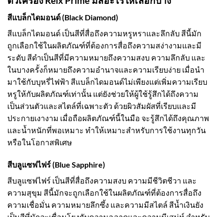
ตัวเครื่อง Relx Prime มีสีอะไรให้เลือกบ้าง
สีแบล็กไดมอนด์ (Black Diamond)
สีแบล็กไดมอนด์ เป็นสีที่สื่อถึงความหรูหราและลึกลับ สีนี้มัก
ถูกเลือกใช้ในผลิตภัณฑ์ที่ต้องการสื่อถึงความสง่างามและมี
ระดับ สีดำเป็นสีที่มีความหมายถึงความสงบ ความลึกลับ และ
ในบางครั้งก็หมายถึงความอำนาจและความเรียบง่าย เมื่อนำ
มาใช้กับบุหรี่ไฟฟ้า สีแบล็กไดมอนด์ไม่เพียงแต่เพิ่มความเรียบ
หรูให้กับผลิตภัณฑ์เท่านั้น แต่ยังช่วยให้ผู้ใช้รู้สึกได้ถึงความ
เป็นส่วนตัวและสไตล์ที่เฉพาะตัว ด้วยผิวสัมผัสที่เรียบและมี
ประกายเงางาม เมื่อถือผลิตภัณฑ์นี้ในมือ จะรู้สึกได้ถึงคุณภาพ
และน้ำหนักที่พอเหมาะ ทำให้เหมาะสำหรับการใช้งานทุกวัน
หรือในโอกาสพิเศษ
สีบลูแซฟไฟร์ (Blue Sapphire)
สีบลูแซฟไฟร์ เป็นสีที่สื่อถึงความสงบ ความมีชีวิตชีวา และ
ความสุขุม สีนี้มักจะถูกเลือกใช้ในผลิตภัณฑ์ที่ต้องการสื่อถึง
ความเชื่อมั่น ความหมายลึกซึ้ง และความมีสไตล์ สีน้ำเงินยัง
เป็นสีที่มักจะเชื่อมโยงกับความฉลาดและความมีเสน่ห์ สำหรับ