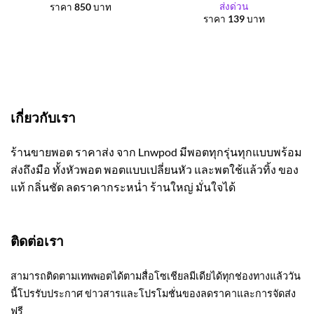
ส่งด่วน
ราคา
850
บาท
ราคา
139
บาท
เกี่ยวกับเรา
ร้านขายพอต ราคาส่ง จาก Lnwpod มีพอตทุกรุ่นทุกแบบพร้อม
ส่งถึงมือ ทั้งหัวพอต พอตแบบเปลี่ยนหัว และพตใช้แล้วทิ้ง ของ
แท้ กลิ่นชัด ลดราคากระหน่ำ ร้านใหญ่ มั่นใจได้
ติดต่อเรา
สามารถติดตามเทพพอตได้ตามสื่อโซเชียลมีเดียได้ทุกช่องทางแล้ววัน
นี้โปรรับประกาศ ข่าวสารและโปรโมชั่นของลดราคาและการจัดส่ง
ฟรี