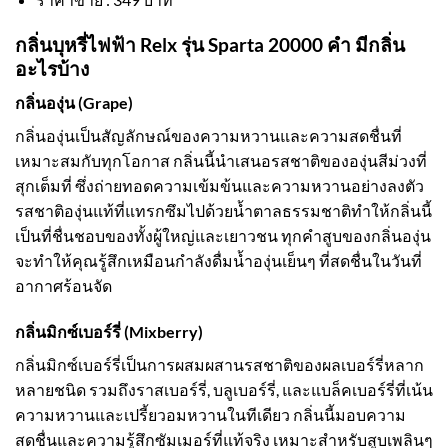
กลิ่นบุหรี่ไฟฟ้า Relx รุ่น Sparta 20000 คำ มีกลิ่น
อะไรบ้าง
กลิ่นองุ่น (Grape)
กลิ่นองุ่นเป็นสัญลักษณ์ของความหวานและความสดชื่นที่
เหมาะสมกับทุกโอกาส กลิ่นนี้นำเสนอรสชาติขององุ่นสีม่วงที่
สุกเต็มที่ ซึ่งถ่ายทอดความเข้มข้นและความหวานอย่างลงตัว
รสชาติองุ่นแท้ที่แทรกซึมไปด้วยน้ำตาลธรรมชาติทำให้กลิ่นนี้
เป็นที่ชื่นชอบของทั้งผู้ใหญ่และเยาวชน ทุกคำสูบของกลิ่นองุ่น
จะทำให้คุณรู้สึกเหมือนกำลังดื่มน้ำองุ่นเย็นๆ ที่สดชื่นในวันที่
อากาศร้อนจัด
กลิ่นมิกซ์เบอร์รี่ (Mixberry)
กลิ่นมิกซ์เบอร์รี่เป็นการผสมผสานรสชาติของผลเบอร์รี่หลาก
หลายชนิด รวมถึงราสเบอร์รี่, บลูเบอร์รี่, และแบล็คเบอร์รี่ที่เน้น
ความหวานและเปรี้ยวอมหวานในทีเดียว กลิ่นนี้มอบความ
สดชื่นและความรู้สึกซัมเมอร์ที่แท้จริง เหมาะสำหรับสูบเพลินๆ