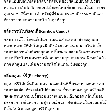
กลิ่นแอปเปิ้ลนำเสนอรสชาติสดชื่นของผลแอปเปิ้ลที่เปรี้ยว
หวาน ราวกับได้กัดผลแอปเปิ้ลสดใหม่ที่แตกกรอบในปากของ
คุณ รสชาตินี้เหมาะสำหรับผู้ที่ชื่นชอบรสชาติธรรมชาติและ
ต้องการสัมผัสความสดใสในทุกคำสูบ
กลิ่นราวน์โบว์แคนดี้ (Rainbow Candy)
กลิ่นราวน์โบว์แคนดี้เป็นการผสมผสานรสชาติของลูกอม
หลากหลายสีที่ทำให้คุณนึกถึงช่วงเวลาสนุกสนานในวัยเด็ก
รสชาติหวานมันส์จากลูกอมเปรี้ยวผสมผสานกับความหวาน
และเปรี้ยวในขนมหวานที่มอบความสุขและความพึงพอใจใน
ทุกๆ คำสูบ และเพิ่มความสดใสในแต่ละวันของคุณ
กลิ่นบลูเบอร์รี่ (Blueberry)
บลูเบอร์รี่ให้กลิ่นที่หอมหวานและเป็นที่ชื่นชอบของหลายคน
รสชาติแต่ละคำจะเต็มไปด้วยความร่ำรวยของบลูเบอร์รี่สดที่
ผสมผสานความเปรี้ยวอมหวานแบบละเอียดอ่อน กลิ่นนี้มอบ
ประสบการณ์แห่งความสุขที่เสมือนกำลังเดินเล่นในสวนผลไม้
ที่เต็มไปด้วยผลบลูเบอร์รี่ที่สุกงอม