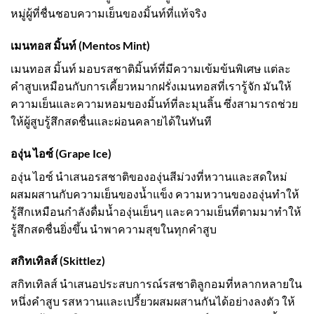
หมู่ผู้ที่ชื่นชอบความเย็นของมิ้นท์ที่แท้จริง
เมนทอส มิ้นท์ (Mentos Mint)
เมนทอส มิ้นท์ มอบรสชาติมิ้นท์ที่มีความเข้มข้นพิเศษ แต่ละ
คำสูบเหมือนกับการเคี้ยวหมากฝรั่งเมนทอสที่เรารู้จัก มันให้
ความเย็นและความหอมของมิ้นท์ที่ละมุนลิ้น ซึ่งสามารถช่วย
ให้ผู้สูบรู้สึกสดชื่นและผ่อนคลายได้ในทันที
องุ่น ไอซ์ (Grape Ice)
องุ่น ไอซ์ นำเสนอรสชาติขององุ่นสีม่วงที่หวานและสดใหม่
ผสมผสานกับความเย็นของน้ำแข็ง ความหวานขององุ่นทำให้
รู้สึกเหมือนกำลังดื่มน้ำองุ่นเย็นๆ และความเย็นที่ตามมาทำให้
รู้สึกสดชื่นยิ่งขึ้น นำพาความสุขในทุกคำสูบ
สกิทเทิลส์ (Skittlez)
สกิทเทิลส์ นำเสนอประสบการณ์รสชาติลูกอมที่หลากหลายใน
หนึ่งคำสูบ รสหวานและเปรี้ยวผสมผสานกันได้อย่างลงตัว ให้