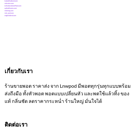
ksclubthailand.com
relxcake.com
ksthailand66official.com
quitwithcake.com
relxking.com
relx-pod.com
ecigthailand.com
เกี่ยวกับเรา
ร้านขายพอต ราคาส่ง จาก Lnwpod มีพอตทุกรุ่นทุกแบบพร้อม
ส่งถึงมือ ทั้งหัวพอต พอตแบบเปลี่ยนหัว และพตใช้แล้วทิ้ง ของ
แท้ กลิ่นชัด ลดราคากระหน่ำ ร้านใหญ่ มั่นใจได้
ติดต่อเรา