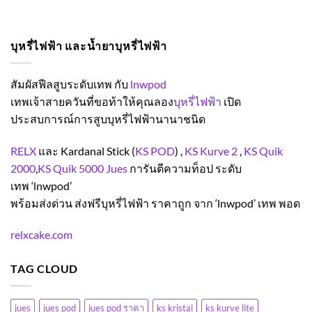
บุหรี่ไฟฟ้า และน้ำยาบุหรี่ไฟฟ้า
สัมผัสฟีลสูบระดับเทพ กับ
lnwpod
เทพเจ้าสายควันที่ขอท้าให้คุณลอง
บุหรี่ไฟฟ้า
เปิด
ประสบการณ์การสูบบุหรี่ไฟฟ้านานาชนิด
RELX
และ
Kardanal Stick (
KS POD
) ,
KS Kurve 2
,
KS Quik
2000
,
KS Quik 5000
Jues
การันตีความท็อป ระดับ
เทพ
‘lnwpod’
พร้อมส่งด่วน ส่งฟรีบุหรี่ไฟฟ้า ราคาถูก จาก
‘lnwpod’
เทพ พอด
relxcake.com
TAG CLOUD
jues
jues pod
jues pod ราคา
ks kristal
ks kurve lite