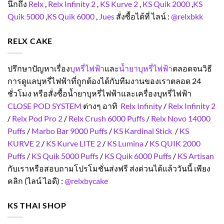
นึกถึง
Relx
,
Relx Infinity 2
,
KS Kurve 2
,
KS Quik 2000
,
KS
Quik 5000
,
KS Quik 6000
,
Jues
สั่งซื้อได้ที่ ไลน์ :
@relxbkk
RELX CAKE
ปรึกษาปัญหาเรื่อง
บุหรี่ไฟฟ้า
และ
น้ำยาบุหรี่ไฟฟ้า
ตลอดจนวิธี
การดูแลบุหรี่ไฟฟ้าที่ถูกต้องได้กับทีมงานของเราตลอด 24
ชั่วโมง หรือสั่งซื้อน้ำยาบุหรี่ไฟฟ้าและเครื่องบุหรี่ไฟฟ้า
CLOSE POD SYSTEM
ต่างๆ อาทิ
Relx Infinity
/
Relx Infinity 2
/
Relx Pod Pro 2
/
Relx Crush 6000 Puffs
/
Relx Novo 14000
Puffs
/
Marbo Bar 9000 Puffs
/
KS Kardinal Stick
/
KS
KURVE 2
/
KS Kurve LITE 2
/
KS Lumina
/
KS QUIK 2000
Puffs
/
KS Quik 5000 Puffs
/
KS Quik 6000 Puffs
/
KS Artisan
กับเราหรือสอบถามโปรโมชั่นส่งฟรี ส่งด่วนได้แล้ววันนี้ เพียง
คลิก (ไลน์ ไอดี) :
@relxbycake
KS THAI SHOP