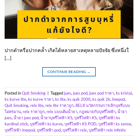
ปากดำหรือปากคล้ำ เกิดได้หลายสาเหตุหลายปัจจัย ซึ่งหนึ่งใ
[…]
CONTINUE READING
→
Posted in
Quit Smoking
|
Tagged
jues
,
jues pod
,
jues pod ราคา
,
ks kristal
,
ks kurve lite
,
ks kurve ราคา
,
ks lite
,
ks quik 2000
,
ks quik 2k
,
lnwpod
,
Quit Smoking
,
relx lite
,
relx lite ราคาถูก
,
RELX นวัตกรรมการเลิกบุหรี่แบบ
ไม่ทรมาน
,
relx ราคาถูก
,
relx แบบเติมน้ำยา
,
กฎหมายกับบุหรี่ไฟฟ้า
,
น้ำยา
jues
,
น้ำยา jues pod
,
น้ำยาบุหรี่ไฟฟ้า KS
,
บุหรี่ไฟฟ้า KS
,
บุหรี่ไฟฟ้า ks
kardinal stick
,
บุหรี่ไฟฟ้า ks kurve
,
บุหรี่ไฟฟ้า KS POD
,
บุหรี่ไฟฟ้า ks xense
,
บุหรี่ไฟฟ้า lnwpod
,
บุหรี่ไฟฟ้า pod
,
บุหรี่ไฟฟ้า relx
,
บุหรี่ไฟฟ้า relx infinity