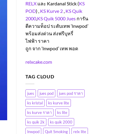
RELX
และ
Kardanal Stick (
KS
POD
) ,
KS Kurve 2
,
KS Quik
2000
,
KS Quik 5000
Jues
การัน
ตีความท็อป ระดับเทพ
‘lnwpod’
พร้อมส่งด่วน ส่งฟรีบุหรี่
ไฟฟ้า ราคา
ถูก จาก
‘lnwpod’
เทพ พอด
relxcake.com
TAG CLOUD
jues
jues pod
jues pod ราคา
ks kristal
ks kurve lite
ks kurve ราคา
ks lite
ks quik 2k
ks quik 2000
lnwpod
Quit Smoking
relx lite