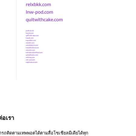
relxbkk.com
lnw-pod.com
quitwithcake.com
podkub.net
trpods.com
บุหรี่ไฟฟ้าพอด.com
ksquik.com
kspodbkk.com
relxbkk.com
relxinfinityth.com
ksclubthailand.com
relxcake.com
ksthailand66official.com
quitwithcake.com
relxking.com
relx-pod.com
ecigthailand.com
ต่อเรา
รถติดตามเทพพอตได้ตามสื่อโซเชียลมีเดียได้ทุก