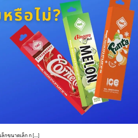
เล็กขนาดเล็ก ก […]