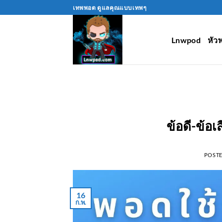
Skip
เทพพอต ดูแลคุณแบบเทพๆ
to
content
Lnwpod
หัว
ข้อดี-ข้อเ
POST
16
ก.พ.