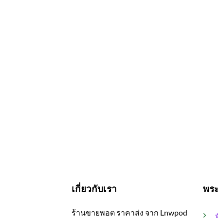
เกี่ยวกับเรา
พร
ร้านขายพอต ราคาส่ง จาก Lnwpod