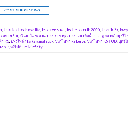
CONTINUE READING
→
คา
,
ks kristal
,
ks kurve lite
,
ks kurve ราคา
,
ks lite
,
ks quik 2000
,
ks quik 2k
,
lnwp
รมการเลิกบุหรี่แบบไม่ทรมาน
,
relx ราคาถูก
,
relx แบบเติมน้ำยา
,
กฎหมายกับบุหรี่ไ
ฟฟ้า KS
,
บุหรี่ไฟฟ้า ks kardinal stick
,
บุหรี่ไฟฟ้า ks kurve
,
บุหรี่ไฟฟ้า KS POD
,
บุหรี่
 relx
,
บุหรี่ไฟฟ้า relx infinity