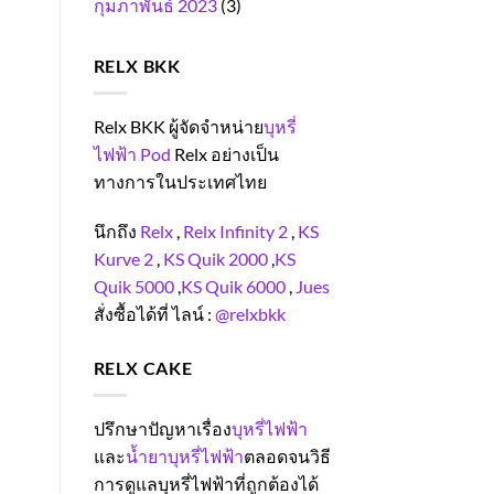
กุมภาพันธ์ 2023
(3)
RELX BKK
Relx BKK ผู้จัดจำหน่าย
บุหรี่
ไฟฟ้า Pod
Relx อย่างเป็น
ทางการในประเทศไทย
นึกถึง
Relx
,
Relx Infinity 2
,
KS
Kurve 2
,
KS Quik 2000
,
KS
Quik 5000
,
KS Quik 6000
,
Jues
สั่งซื้อได้ที่ ไลน์ :
@relxbkk
RELX CAKE
ปรึกษาปัญหาเรื่อง
บุหรี่ไฟฟ้า
และ
น้ำยาบุหรี่ไฟฟ้า
ตลอดจนวิธี
การดูแลบุหรี่ไฟฟ้าที่ถูกต้องได้