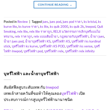
CONTINUE READING
→
Posted in
Review
|
Tagged
jues
,
jues pod
,
jues pod ราคา
,
ks kristal
,
ks
kurve lite
,
ks kurve ราคา
,
ks lite
,
ks quik 2000
,
ks quik 2k
,
lnwpod
,
Quit
Smoking
,
relx lite
,
relx lite ราคาถูก
,
RELX นวัตกรรมการเลิกบุหรี่แบบไม่
ทรมาน
,
relx ราคาถูก
,
relx แบบเติมน้ำยา
,
กฎหมายกับบุหรี่ไฟฟ้า
,
น้ำยา jues
,
น้ำยา jues pod
,
น้ำยาบุหรี่ไฟฟ้า KS
,
บุหรี่ไฟฟ้า KS
,
บุหรี่ไฟฟ้า ks kardinal
stick
,
บุหรี่ไฟฟ้า ks kurve
,
บุหรี่ไฟฟ้า KS POD
,
บุหรี่ไฟฟ้า ks xense
,
บุหรี่
ไฟฟ้า lnwpod
,
บุหรี่ไฟฟ้า pod
,
บุหรี่ไฟฟ้า relx
,
บุหรี่ไฟฟ้า relx infinity
บุหรี่ไฟฟ้า และน้ำยาบุหรี่ไฟฟ้า
สัมผัสฟีลสูบระดับเทพ กับ
lnwpod
เทพเจ้าสายควันที่ขอท้าให้คุณลอง
บุหรี่ไฟฟ้า
เปิด
ประสบการณ์การสูบบุหรี่ไฟฟ้านานาชนิด