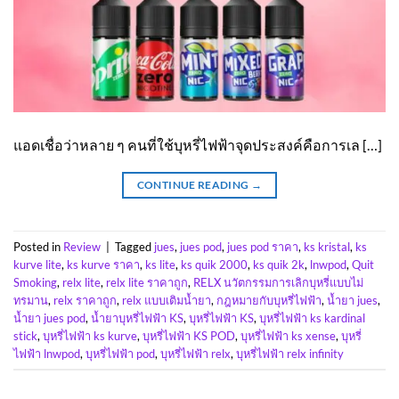
แอดเชื่อว่าหลาย ๆ คนที่ใช้บุหรี่ไฟฟ้าจุดประสงค์คือการเล […]
CONTINUE READING
→
Posted in
Review
|
Tagged
jues
,
jues pod
,
jues pod ราคา
,
ks kristal
,
ks
kurve lite
,
ks kurve ราคา
,
ks lite
,
ks quik 2000
,
ks quik 2k
,
lnwpod
,
Quit
Smoking
,
relx lite
,
relx lite ราคาถูก
,
RELX นวัตกรรมการเลิกบุหรี่แบบไม่
ทรมาน
,
relx ราคาถูก
,
relx แบบเติมน้ำยา
,
กฎหมายกับบุหรี่ไฟฟ้า
,
น้ำยา jues
,
น้ำยา jues pod
,
น้ำยาบุหรี่ไฟฟ้า KS
,
บุหรี่ไฟฟ้า KS
,
บุหรี่ไฟฟ้า ks kardinal
stick
,
บุหรี่ไฟฟ้า ks kurve
,
บุหรี่ไฟฟ้า KS POD
,
บุหรี่ไฟฟ้า ks xense
,
บุหรี่
ไฟฟ้า lnwpod
,
บุหรี่ไฟฟ้า pod
,
บุหรี่ไฟฟ้า relx
,
บุหรี่ไฟฟ้า relx infinity