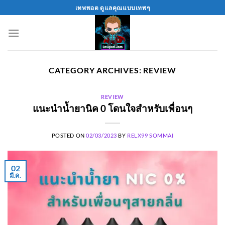
Skip
เทพพอต ดูแลคุณแบบเทพๆ
to
content
CATEGORY ARCHIVES:
REVIEW
REVIEW
แนะนำน้ำยานิค 0 โดนใจสำหรับเพื่อนๆ
POSTED ON
02/03/2023
BY
RELX99 SOMMAI
02
มี.ค.