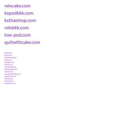
relxcake.com
kspodbkk.com
ksthaishop.com
relxbkk.com
lnw-pod.com
quitwithcake.com
podkub.net
trpods.com
บุหรี่ไฟฟ้าพอด.com
ksquik.com
kspodbkk.com
relxbkk.com
relxinfinityth.com
ksclubthailand.com
relxcake.com
ksthailand66official.com
quitwithcake.com
relxking.com
relx-pod.com
ecigthailand.com