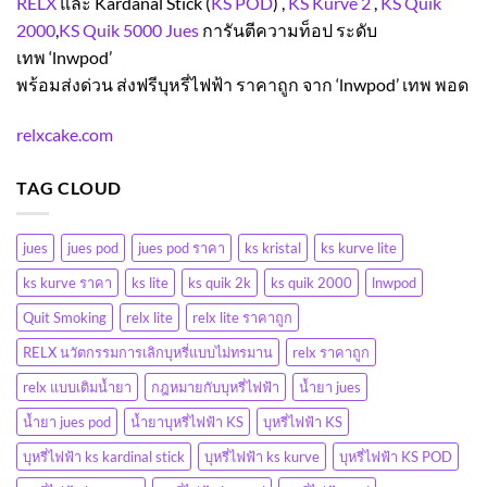
RELX
และ
Kardanal Stick (
KS POD
) ,
KS Kurve 2
,
KS Quik
2000
,
KS Quik 5000
Jues
การันตีความท็อป ระดับ
เทพ
‘lnwpod’
พร้อมส่งด่วน ส่งฟรีบุหรี่ไฟฟ้า ราคาถูก จาก
‘lnwpod’
เทพ พอด
relxcake.com
TAG CLOUD
jues
jues pod
jues pod ราคา
ks kristal
ks kurve lite
ks kurve ราคา
ks lite
ks quik 2k
ks quik 2000
lnwpod
Quit Smoking
relx lite
relx lite ราคาถูก
RELX นวัตกรรมการเลิกบุหรี่แบบไม่ทรมาน
relx ราคาถูก
relx แบบเติมน้ำยา
กฎหมายกับบุหรี่ไฟฟ้า
น้ำยา jues
น้ำยา jues pod
น้ำยาบุหรี่ไฟฟ้า KS
บุหรี่ไฟฟ้า KS
บุหรี่ไฟฟ้า ks kardinal stick
บุหรี่ไฟฟ้า ks kurve
บุหรี่ไฟฟ้า KS POD