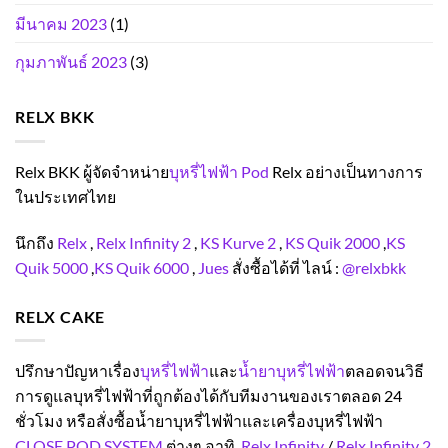
มีนาคม 2023
(1)
กุมภาพันธ์ 2023
(3)
RELX BKK
Relx BKK ผู้จัดจำหน่าย
บุหรี่ไฟฟ้า Pod
Relx อย่างเป็นทางการ
ในประเทศไทย
นึกถึง
Relx
,
Relx Infinity 2
,
KS Kurve 2
,
KS Quik 2000
,
KS
Quik 5000
,
KS Quik 6000
,
Jues
สั่งซื้อได้ที่ ไลน์ :
@relxbkk
RELX CAKE
ปรึกษาปัญหาเรื่อง
บุหรี่ไฟฟ้า
และ
น้ำยาบุหรี่ไฟฟ้า
ตลอดจนวิธี
การดูแลบุหรี่ไฟฟ้าที่ถูกต้องได้กับทีมงานของเราตลอด 24
ชั่วโมง หรือสั่งซื้อน้ำยาบุหรี่ไฟฟ้าและเครื่องบุหรี่ไฟฟ้า
CLOSE POD SYSTEM
ต่างๆ อาทิ
Relx Infinity
/
Relx Infinity 2