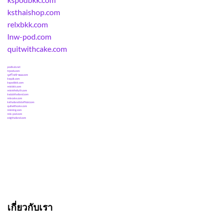
ksthaishop.com
relxbkk.com
lnw-pod.com
quitwithcake.com
podkub.net
trpods.com
บุหรี่ไฟฟ้าพอด.com
ksquik.com
kspodbkk.com
relxbkk.com
relxinfinityth.com
ksclubthailand.com
relxcake.com
ksthailand66official.com
quitwithcake.com
relxking.com
relx-pod.com
ecigthailand.com
เกี่ยวกับเรา