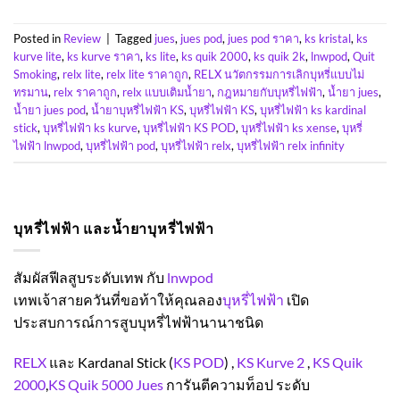
Posted in
Review
|
Tagged
jues
,
jues pod
,
jues pod ราคา
,
ks kristal
,
ks
kurve lite
,
ks kurve ราคา
,
ks lite
,
ks quik 2000
,
ks quik 2k
,
lnwpod
,
Quit
Smoking
,
relx lite
,
relx lite ราคาถูก
,
RELX นวัตกรรมการเลิกบุหรี่แบบไม่
ทรมาน
,
relx ราคาถูก
,
relx แบบเติมน้ำยา
,
กฎหมายกับบุหรี่ไฟฟ้า
,
น้ำยา jues
,
น้ำยา jues pod
,
น้ำยาบุหรี่ไฟฟ้า KS
,
บุหรี่ไฟฟ้า KS
,
บุหรี่ไฟฟ้า ks kardinal
stick
,
บุหรี่ไฟฟ้า ks kurve
,
บุหรี่ไฟฟ้า KS POD
,
บุหรี่ไฟฟ้า ks xense
,
บุหรี่
ไฟฟ้า lnwpod
,
บุหรี่ไฟฟ้า pod
,
บุหรี่ไฟฟ้า relx
,
บุหรี่ไฟฟ้า relx infinity
บุหรี่ไฟฟ้า และน้ำยาบุหรี่ไฟฟ้า
สัมผัสฟีลสูบระดับเทพ กับ
lnwpod
เทพเจ้าสายควันที่ขอท้าให้คุณลอง
บุหรี่ไฟฟ้า
เปิด
ประสบการณ์การสูบบุหรี่ไฟฟ้านานาชนิด
RELX
และ
Kardanal Stick (
KS POD
) ,
KS Kurve 2
,
KS Quik
2000
,
KS Quik 5000
Jues
การันตีความท็อป ระดับ