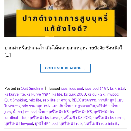
ปากดำหรือปากคล้ำ เกิดได้หลายสาเหตุหลายปัจจัย ซึ่งหนึ่งใ
[…]
CONTINUE READING
→
Posted in
Quit Smoking
|
Tagged
jues
,
jues pod
,
jues pod ราคา
,
ks kristal
,
ks kurve lite
,
ks kurve ราคา
,
ks lite
,
ks quik 2000
,
ks quik 2k
,
lnwpod
,
Quit Smoking
,
relx lite
,
relx lite ราคาถูก
,
RELX นวัตกรรมการเลิกบุหรี่แบบ
ไม่ทรมาน
,
relx ราคาถูก
,
relx แบบเติมน้ำยา
,
กฎหมายกับบุหรี่ไฟฟ้า
,
น้ำยา
jues
,
น้ำยา jues pod
,
น้ำยาบุหรี่ไฟฟ้า KS
,
บุหรี่ไฟฟ้า KS
,
บุหรี่ไฟฟ้า ks
kardinal stick
,
บุหรี่ไฟฟ้า ks kurve
,
บุหรี่ไฟฟ้า KS POD
,
บุหรี่ไฟฟ้า ks xense
,
บุหรี่ไฟฟ้า lnwpod
,
บุหรี่ไฟฟ้า pod
,
บุหรี่ไฟฟ้า relx
,
บุหรี่ไฟฟ้า relx infinity