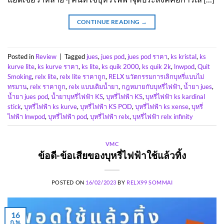
CONTINUE READING
→
Posted in
Review
|
Tagged
jues
,
jues pod
,
jues pod ราคา
,
ks kristal
,
ks
kurve lite
,
ks kurve ราคา
,
ks lite
,
ks quik 2000
,
ks quik 2k
,
lnwpod
,
Quit
Smoking
,
relx lite
,
relx lite ราคาถูก
,
RELX นวัตกรรมการเลิกบุหรี่แบบไม่
ทรมาน
,
relx ราคาถูก
,
relx แบบเติมน้ำยา
,
กฎหมายกับบุหรี่ไฟฟ้า
,
น้ำยา jues
,
น้ำยา jues pod
,
น้ำยาบุหรี่ไฟฟ้า KS
,
บุหรี่ไฟฟ้า KS
,
บุหรี่ไฟฟ้า ks kardinal
stick
,
บุหรี่ไฟฟ้า ks kurve
,
บุหรี่ไฟฟ้า KS POD
,
บุหรี่ไฟฟ้า ks xense
,
บุหรี่
ไฟฟ้า lnwpod
,
บุหรี่ไฟฟ้า pod
,
บุหรี่ไฟฟ้า relx
,
บุหรี่ไฟฟ้า relx infinity
VMC
ข้อดี-ข้อเสียของบุหรี่ไฟฟ้าใช้แล้วทิ้ง
POSTED ON
16/02/2023
BY
RELX99 SOMMAI
16
ก.พ.