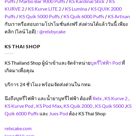
Puffs
/
Marbo Bar 9000 Puffs
/
KS Kardinal Stick
/
KS
KURVE 2
/
KS Kurve LITE 2
/
KS Lumina
/
KS QUIK 2000
Puffs
/
KS Quik 5000 Puffs
/
KS Quik 6000 Puffs
/
KS Artisan
กับเราหรือสอบถามโปรโมชั่นส่งฟรี ส่งด่วนได้แล้ววันนี้ เพียง
คลิก (ไลน์ ไอดี) :
@relxbycake
KS THAI SHOP
KS Thailand Shop ผู้นำเข้าและจัดจำหน่าย
บุหรี่ไฟฟ้า Pod
ที่
เกิดมาเพื่อคุณ
บริการ 24 ชั่วโมง พร้อมจัดส่งด่วนใน กทม
นึงถึงบุหรี่ไฟฟ้า และน้ำยาบุหรี่ไฟฟ้า ต้องที่
Relx
,
KS Kurve 2
,
KS Kurve Pod
,
KS Pod Max
,
KS Quik 2000
,
KS Quik 5000
,
KS
Quik 6000 Puffs
และ
Jues Pod
ต้อง KS Thai Shop
relxcake.com
kspodbkk.com