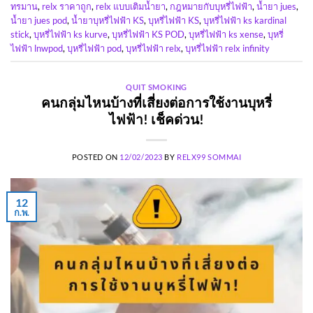
ทรมาน
,
relx ราคาถูก
,
relx แบบเติมน้ำยา
,
กฎหมายกับบุหรี่ไฟฟ้า
,
น้ำยา jues
,
น้ำยา jues pod
,
น้ำยาบุหรี่ไฟฟ้า KS
,
บุหรี่ไฟฟ้า KS
,
บุหรี่ไฟฟ้า ks kardinal
stick
,
บุหรี่ไฟฟ้า ks kurve
,
บุหรี่ไฟฟ้า KS POD
,
บุหรี่ไฟฟ้า ks xense
,
บุหรี่
ไฟฟ้า lnwpod
,
บุหรี่ไฟฟ้า pod
,
บุหรี่ไฟฟ้า relx
,
บุหรี่ไฟฟ้า relx infinity
QUIT SMOKING
คนกลุ่มไหนบ้างที่เสี่ยงต่อการใช้งานบุหรี่
ไฟฟ้า! เช็คด่วน!
POSTED ON
12/02/2023
BY
RELX99 SOMMAI
12
ก.พ.