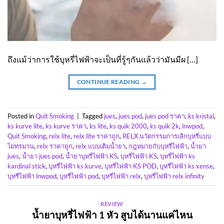
ถึงแม้ว่าการใช้บุหรี่ไฟฟ้าจะเป็นที่รู้ๆกันแล้วว่ามันมีผ […]
CONTINUE READING
→
Posted in
Quit Smoking
|
Tagged
jues
,
jues pod
,
jues pod ราคา
,
ks kristal
,
ks kurve lite
,
ks kurve ราคา
,
ks lite
,
ks quik 2000
,
ks quik 2k
,
lnwpod
,
Quit Smoking
,
relx lite
,
relx lite ราคาถูก
,
RELX นวัตกรรมการเลิกบุหรี่แบบ
ไม่ทรมาน
,
relx ราคาถูก
,
relx แบบเติมน้ำยา
,
กฎหมายกับบุหรี่ไฟฟ้า
,
น้ำยา
jues
,
น้ำยา jues pod
,
น้ำยาบุหรี่ไฟฟ้า KS
,
บุหรี่ไฟฟ้า KS
,
บุหรี่ไฟฟ้า ks
kardinal stick
,
บุหรี่ไฟฟ้า ks kurve
,
บุหรี่ไฟฟ้า KS POD
,
บุหรี่ไฟฟ้า ks xense
,
บุหรี่ไฟฟ้า lnwpod
,
บุหรี่ไฟฟ้า pod
,
บุหรี่ไฟฟ้า relx
,
บุหรี่ไฟฟ้า relx infinity
REVIEW
น้ำยาบุหรี่ไฟฟ้า 1 หัว สูบได้นานแค่ไหน