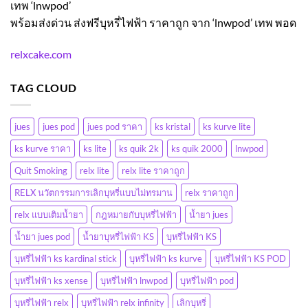
เทพ
‘lnwpod’
พร้อมส่งด่วน ส่งฟรีบุหรี่ไฟฟ้า ราคาถูก จาก
‘lnwpod’
เทพ พอด
relxcake.com
TAG CLOUD
jues
jues pod
jues pod ราคา
ks kristal
ks kurve lite
ks kurve ราคา
ks lite
ks quik 2k
ks quik 2000
lnwpod
Quit Smoking
relx lite
relx lite ราคาถูก
RELX นวัตกรรมการเลิกบุหรี่แบบไม่ทรมาน
relx ราคาถูก
relx แบบเติมน้ำยา
กฎหมายกับบุหรี่ไฟฟ้า
น้ำยา jues
น้ำยา jues pod
น้ำยาบุหรี่ไฟฟ้า KS
บุหรี่ไฟฟ้า KS
บุหรี่ไฟฟ้า ks kardinal stick
บุหรี่ไฟฟ้า ks kurve
บุหรี่ไฟฟ้า KS POD
บุหรี่ไฟฟ้า ks xense
บุหรี่ไฟฟ้า lnwpod
บุหรี่ไฟฟ้า pod
บุหรี่ไฟฟ้า relx
บุหรี่ไฟฟ้า relx infinity
เลิกบุหรี่