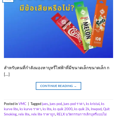
สำหรับคนที่กำลังมองหาบุหรี่ไฟฟ้าที่มีขนาดเล็กขนาดเล็ก ก
[…]
CONTINUE READING
→
Posted in
VMC
|
Tagged
jues
,
jues pod
,
jues pod ราคา
,
ks kristal
,
ks
kurve lite
,
ks kurve ราคา
,
ks lite
,
ks quik 2000
,
ks quik 2k
,
lnwpod
,
Quit
Smoking
,
relx lite
,
relx lite ราคาถูก
,
RELX นวัตกรรมการเลิกบุหรี่แบบไม่