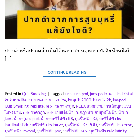
ปากดำหรือปากคล้ำ เกิดได้หลายสาเหตุหลายปัจจัย ซึ่งหนึ่งใ
[…]
CONTINUE READING
→
Posted in
Quit Smoking
|
Tagged
jues
,
jues pod
,
jues pod ราคา
,
ks kristal
,
ks kurve lite
,
ks kurve ราคา
,
ks lite
,
ks quik 2000
,
ks quik 2k
,
lnwpod
,
Quit Smoking
,
relx lite
,
relx lite ราคาถูก
,
RELX นวัตกรรมการเลิกบุหรี่แบบ
ไม่ทรมาน
,
relx ราคาถูก
,
relx แบบเติมน้ำยา
,
กฎหมายกับบุหรี่ไฟฟ้า
,
น้ำยา
jues
,
น้ำยา jues pod
,
น้ำยาบุหรี่ไฟฟ้า KS
,
บุหรี่ไฟฟ้า KS
,
บุหรี่ไฟฟ้า ks
kardinal stick
,
บุหรี่ไฟฟ้า ks kurve
,
บุหรี่ไฟฟ้า KS POD
,
บุหรี่ไฟฟ้า ks xense
,
บุหรี่ไฟฟ้า lnwpod
,
บุหรี่ไฟฟ้า pod
,
บุหรี่ไฟฟ้า relx
,
บุหรี่ไฟฟ้า relx infinity