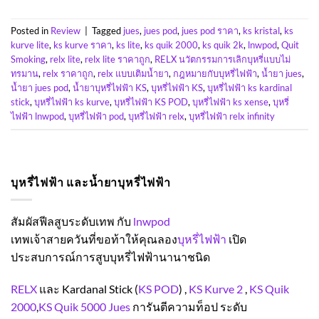
Posted in
Review
|
Tagged
jues
,
jues pod
,
jues pod ราคา
,
ks kristal
,
ks
kurve lite
,
ks kurve ราคา
,
ks lite
,
ks quik 2000
,
ks quik 2k
,
lnwpod
,
Quit
Smoking
,
relx lite
,
relx lite ราคาถูก
,
RELX นวัตกรรมการเลิกบุหรี่แบบไม่
ทรมาน
,
relx ราคาถูก
,
relx แบบเติมน้ำยา
,
กฎหมายกับบุหรี่ไฟฟ้า
,
น้ำยา jues
,
น้ำยา jues pod
,
น้ำยาบุหรี่ไฟฟ้า KS
,
บุหรี่ไฟฟ้า KS
,
บุหรี่ไฟฟ้า ks kardinal
stick
,
บุหรี่ไฟฟ้า ks kurve
,
บุหรี่ไฟฟ้า KS POD
,
บุหรี่ไฟฟ้า ks xense
,
บุหรี่
ไฟฟ้า lnwpod
,
บุหรี่ไฟฟ้า pod
,
บุหรี่ไฟฟ้า relx
,
บุหรี่ไฟฟ้า relx infinity
บุหรี่ไฟฟ้า และน้ำยาบุหรี่ไฟฟ้า
สัมผัสฟีลสูบระดับเทพ กับ
lnwpod
เทพเจ้าสายควันที่ขอท้าให้คุณลอง
บุหรี่ไฟฟ้า
เปิด
ประสบการณ์การสูบบุหรี่ไฟฟ้านานาชนิด
RELX
และ
Kardanal Stick (
KS POD
) ,
KS Kurve 2
,
KS Quik
2000
,
KS Quik 5000
Jues
การันตีความท็อป ระดับ