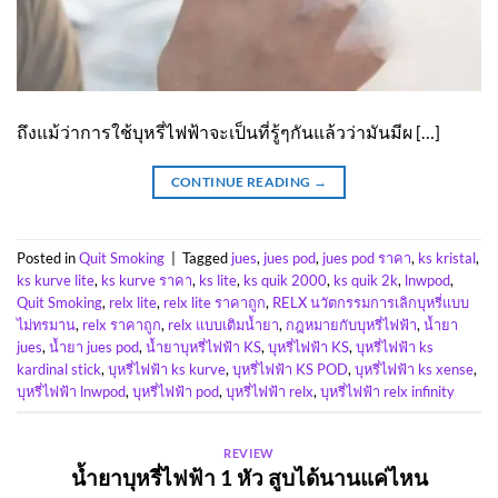
ถึงแม้ว่าการใช้บุหรี่ไฟฟ้าจะเป็นที่รู้ๆกันแล้วว่ามันมีผ […]
CONTINUE READING
→
Posted in
Quit Smoking
|
Tagged
jues
,
jues pod
,
jues pod ราคา
,
ks kristal
,
ks kurve lite
,
ks kurve ราคา
,
ks lite
,
ks quik 2000
,
ks quik 2k
,
lnwpod
,
Quit Smoking
,
relx lite
,
relx lite ราคาถูก
,
RELX นวัตกรรมการเลิกบุหรี่แบบ
ไม่ทรมาน
,
relx ราคาถูก
,
relx แบบเติมน้ำยา
,
กฎหมายกับบุหรี่ไฟฟ้า
,
น้ำยา
jues
,
น้ำยา jues pod
,
น้ำยาบุหรี่ไฟฟ้า KS
,
บุหรี่ไฟฟ้า KS
,
บุหรี่ไฟฟ้า ks
kardinal stick
,
บุหรี่ไฟฟ้า ks kurve
,
บุหรี่ไฟฟ้า KS POD
,
บุหรี่ไฟฟ้า ks xense
,
บุหรี่ไฟฟ้า lnwpod
,
บุหรี่ไฟฟ้า pod
,
บุหรี่ไฟฟ้า relx
,
บุหรี่ไฟฟ้า relx infinity
REVIEW
น้ำยาบุหรี่ไฟฟ้า 1 หัว สูบได้นานแค่ไหน