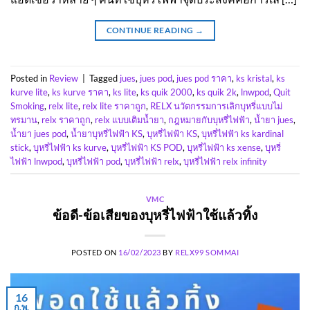
CONTINUE READING
→
Posted in
Review
|
Tagged
jues
,
jues pod
,
jues pod ราคา
,
ks kristal
,
ks
kurve lite
,
ks kurve ราคา
,
ks lite
,
ks quik 2000
,
ks quik 2k
,
lnwpod
,
Quit
Smoking
,
relx lite
,
relx lite ราคาถูก
,
RELX นวัตกรรมการเลิกบุหรี่แบบไม่
ทรมาน
,
relx ราคาถูก
,
relx แบบเติมน้ำยา
,
กฎหมายกับบุหรี่ไฟฟ้า
,
น้ำยา jues
,
น้ำยา jues pod
,
น้ำยาบุหรี่ไฟฟ้า KS
,
บุหรี่ไฟฟ้า KS
,
บุหรี่ไฟฟ้า ks kardinal
stick
,
บุหรี่ไฟฟ้า ks kurve
,
บุหรี่ไฟฟ้า KS POD
,
บุหรี่ไฟฟ้า ks xense
,
บุหรี่
ไฟฟ้า lnwpod
,
บุหรี่ไฟฟ้า pod
,
บุหรี่ไฟฟ้า relx
,
บุหรี่ไฟฟ้า relx infinity
VMC
ข้อดี-ข้อเสียของบุหรี่ไฟฟ้าใช้แล้วทิ้ง
POSTED ON
16/02/2023
BY
RELX99 SOMMAI
16
ก.พ.