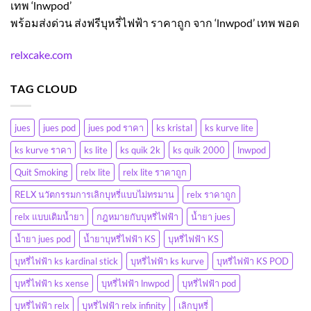
เทพ
‘lnwpod’
พร้อมส่งด่วน ส่งฟรีบุหรี่ไฟฟ้า ราคาถูก จาก
‘lnwpod’
เทพ พอด
relxcake.com
TAG CLOUD
jues
jues pod
jues pod ราคา
ks kristal
ks kurve lite
ks kurve ราคา
ks lite
ks quik 2k
ks quik 2000
lnwpod
Quit Smoking
relx lite
relx lite ราคาถูก
RELX นวัตกรรมการเลิกบุหรี่แบบไม่ทรมาน
relx ราคาถูก
relx แบบเติมน้ำยา
กฎหมายกับบุหรี่ไฟฟ้า
น้ำยา jues
น้ำยา jues pod
น้ำยาบุหรี่ไฟฟ้า KS
บุหรี่ไฟฟ้า KS
บุหรี่ไฟฟ้า ks kardinal stick
บุหรี่ไฟฟ้า ks kurve
บุหรี่ไฟฟ้า KS POD
บุหรี่ไฟฟ้า ks xense
บุหรี่ไฟฟ้า lnwpod
บุหรี่ไฟฟ้า pod
บุหรี่ไฟฟ้า relx
บุหรี่ไฟฟ้า relx infinity
เลิกบุหรี่