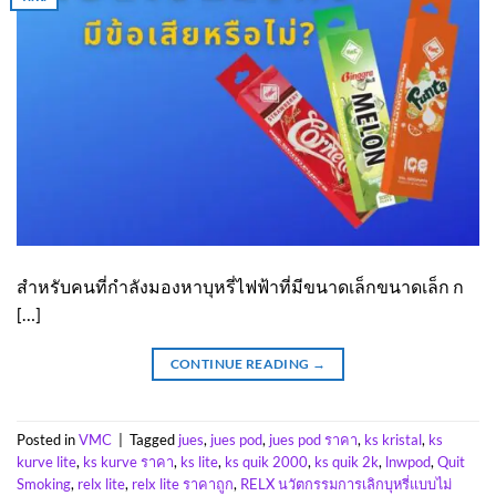
สำหรับคนที่กำลังมองหาบุหรี่ไฟฟ้าที่มีขนาดเล็กขนาดเล็ก ก
[…]
CONTINUE READING
→
Posted in
VMC
|
Tagged
jues
,
jues pod
,
jues pod ราคา
,
ks kristal
,
ks
kurve lite
,
ks kurve ราคา
,
ks lite
,
ks quik 2000
,
ks quik 2k
,
lnwpod
,
Quit
Smoking
,
relx lite
,
relx lite ราคาถูก
,
RELX นวัตกรรมการเลิกบุหรี่แบบไม่