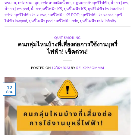
ทรมาน
,
relx ราคาถูก
,
relx แบบเติมน้ำยา
,
กฎหมายกับบุหรี่ไฟฟ้า
,
น้ำยา jues
,
น้ำยา jues pod
,
น้ำยาบุหรี่ไฟฟ้า KS
,
บุหรี่ไฟฟ้า KS
,
บุหรี่ไฟฟ้า ks kardinal
stick
,
บุหรี่ไฟฟ้า ks kurve
,
บุหรี่ไฟฟ้า KS POD
,
บุหรี่ไฟฟ้า ks xense
,
บุหรี่
ไฟฟ้า lnwpod
,
บุหรี่ไฟฟ้า pod
,
บุหรี่ไฟฟ้า relx
,
บุหรี่ไฟฟ้า relx infinity
QUIT SMOKING
คนกลุ่มไหนบ้างที่เสี่ยงต่อการใช้งานบุหรี่
ไฟฟ้า! เช็คด่วน!
POSTED ON
12/02/2023
BY
RELX99 SOMMAI
12
ก.พ.