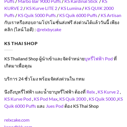
Puffs
/
Marbo Bar 9000 Puffs
/
KS Kardinal Stick
/
KS
KURVE 2
/
KS Kurve LITE 2
/
KS Lumina
/
KS QUIK 2000
Puffs
/
KS Quik 5000 Puffs
/
KS Quik 6000 Puffs
/
KS Artisan
กับเราหรือสอบถามโปรโมชั่นส่งฟรี ส่งด่วนได้แล้ววันนี้ เพียง
คลิก (ไลน์ ไอดี) :
@relxbycake
KS THAI SHOP
KS Thailand Shop ผู้นำเข้าและจัดจำหน่าย
บุหรี่ไฟฟ้า Pod
ที่
เกิดมาเพื่อคุณ
บริการ 24 ชั่วโมง พร้อมจัดส่งด่วนใน กทม
นึงถึงบุหรี่ไฟฟ้า และน้ำยาบุหรี่ไฟฟ้า ต้องที่
Relx
,
KS Kurve 2
,
KS Kurve Pod
,
KS Pod Max
,
KS Quik 2000
,
KS Quik 5000
,
KS
Quik 6000 Puffs
และ
Jues Pod
ต้อง KS Thai Shop
relxcake.com
kspodbkk.com