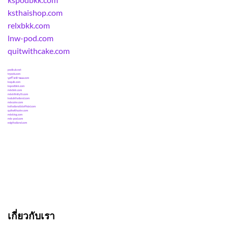
ksthaishop.com
relxbkk.com
lnw-pod.com
quitwithcake.com
podkub.net
trpods.com
บุหรี่ไฟฟ้าพอด.com
ksquik.com
kspodbkk.com
relxbkk.com
relxinfinityth.com
ksclubthailand.com
relxcake.com
ksthailand66official.com
quitwithcake.com
relxking.com
relx-pod.com
ecigthailand.com
เกี่ยวกับเรา