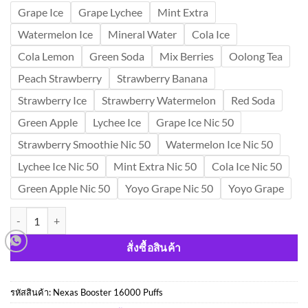
Grape Ice
Grape Lychee
Mint Extra
Watermelon Ice
Mineral Water
Cola Ice
Cola Lemon
Green Soda
Mix Berries
Oolong Tea
Peach Strawberry
Strawberry Banana
Strawberry Ice
Strawberry Watermelon
Red Soda
Green Apple
Lychee Ice
Grape Ice Nic 50
Strawberry Smoothie Nic 50
Watermelon Ice Nic 50
Lychee Ice Nic 50
Mint Extra Nic 50
Cola Ice Nic 50
Green Apple Nic 50
Yoyo Grape Nic 50
Yoyo Grape
จำนวน Nexas Booster 16000 Puffs ชิ้น
สั่งซื้อสินค้า
รหัสสินค้า:
Nexas Booster 16000 Puffs