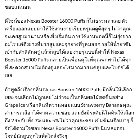
ชอบแน่นอน
ดีไซน์ของ Nexas Booster 16000 Puffs ก็ไม่ธรรมดาเลย ตัว
เครื่องออกแบบมาให้ใช้งานง่าย เรียบหรูแต่ดูดีสุดๆ ไม่ว่าคุณ
จะเคยสูบมานานหรือเพิ่งเริ่มต้น การใช้งานพอตนี้ก็ไม่ยุ่งยาก
อะไร แค่ดึงยางที่ปากสูบและจุกยางที่รูลมออก รอให้น้ำยาซึม
เข้ากับสำลีสักครู่ แล้วก็สูบได้เลย ง่ายๆ แบบนี้ทำให้ Nexas
Booster 16000 Puffs กลายเป็นเพื่อนคู่ใจที่คุณพกพาไปได้ทุก
ที่ สะดวกสบายไม่ต้องดูแลอะไรมากมาย แค่สูบและไปต่อได้
เลย
ถ้าพูดถึงเรื่องกลิ่น Nexas Booster 16000 Puffs มีกลิ่นให้เลือก
เยอะจนเลือกไม่ถูกเลย ไม่ว่าจะเป็นกลิ่นผลไม้สดชื่นอย่าง
Grape Ice หรือกลิ่นที่หวานหอมแบบ Strawberry Banana คุณ
สามารถเลือกได้ตามความชอบ แถมยังมีระดับนิโคตินให้เลือก
ถึง 2 ระดับ ทั้ง 3% และ 5% ไม่ว่าคุณจะชอบเข้มข้นหรือเบาๆ ก็
จัดได้ตามใจชอบ Nexas Booster 16000 Puffs นี่แหละตอบ
โจทย์นักสูบทุกไลฟ์สไตล์จริงๆ